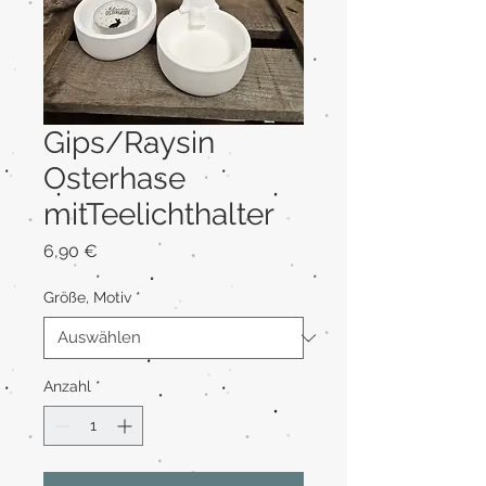
Gips/Raysin
Osterhase
mitTeelichthalter
Preis
6,90 €
Größe, Motiv
*
Anzahl
*