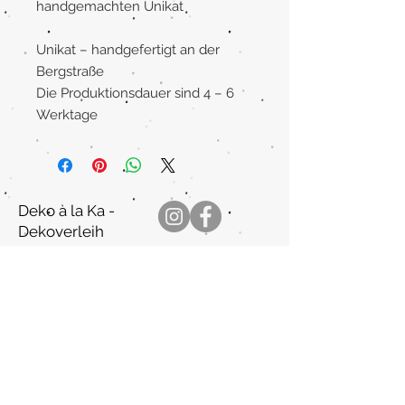
handgemachten Unikat
Unikat – handgefertigt an der
Bergstraße
Die Produktionsdauer sind 4 – 6
Werktage
Deko à la Ka -
Dekoverleih
Katharina Metz
Kontakt
dekoalaka@t-online.de
Kleiner Markt 9
64646 Heppenheim
(Bergstraße
)