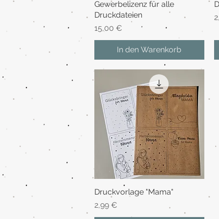
Gewerbelizenz für alle
Schnellansicht
D
Druckdateien
P
2
Preis
15,00 €
In den Warenkorb
Druckvorlage "Mama"
Schnellansicht
Preis
2,99 €