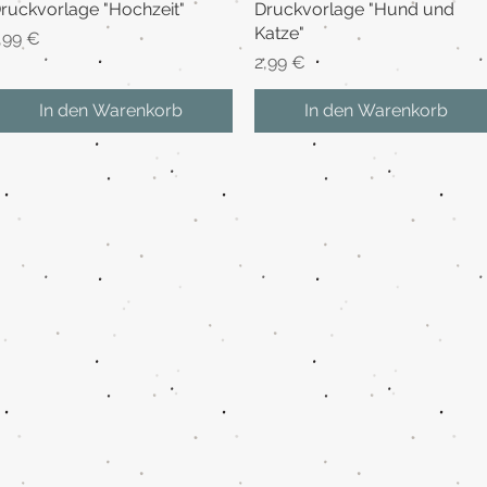
ruckvorlage "Hochzeit"
Schnellansicht
Druckvorlage "Hund und
Schnellansicht
Katze"
reis
,99 €
Preis
2,99 €
In den Warenkorb
In den Warenkorb