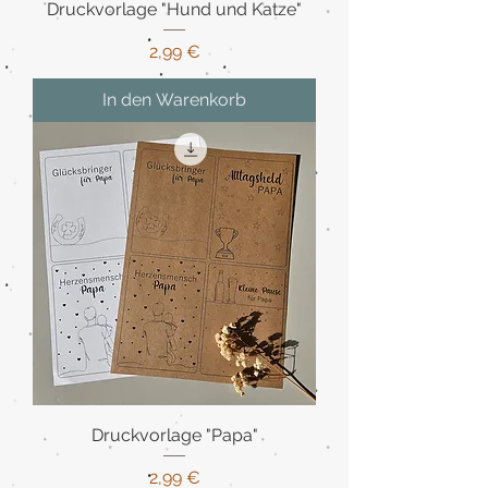
Druckvorlage "Hund und Katze"
Preis
2,99 €
In den Warenkorb
Druckvorlage "Papa"
Preis
2,99 €