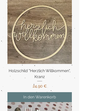
Holzschild "Herzlich Willkommen",
Kranz
Preis
24,90 €
In den Warenkorb