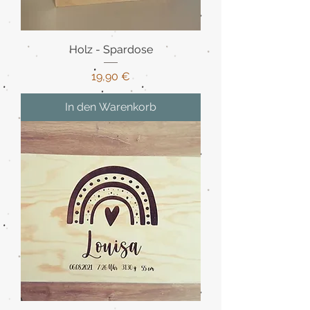
Holz - Spardose
Preis
19,90 €
In den Warenkorb