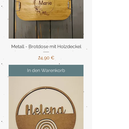
Metall - Brotdose mit Holzdeckel
Preis
24,90 €
In den Warenkorb