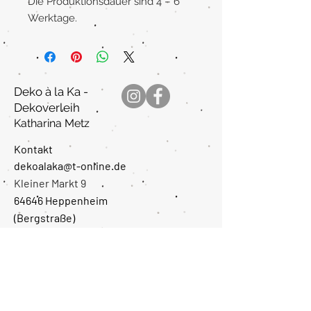
Die Produktionsdauer sind 4 – 6
Werktage.
Deko à la Ka -
Dekoverleih
Katharina Metz
Kontakt
dekoalaka@t-online.de
Kleiner Markt 9
64646 Heppenheim
(Bergstraße
)
Montag: Ruhetag
Dienstag: 10-13 Uhr /
16-18 Uhr
Mittwoch: Ruhetag