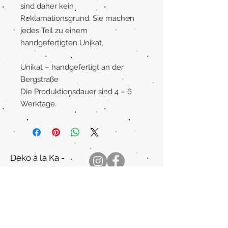
sind daher kein
Reklamationsgrund. Sie machen
jedes Teil zu einem
handgefertigten Unikat.
Unikat – handgefertigt an der
Bergstraße
Die Produktionsdauer sind 4 – 6
Werktage.
Deko à la Ka -
Dekoverleih
Katharina Metz
Kontakt
dekoalaka@t-online.de
Kleiner Markt 9